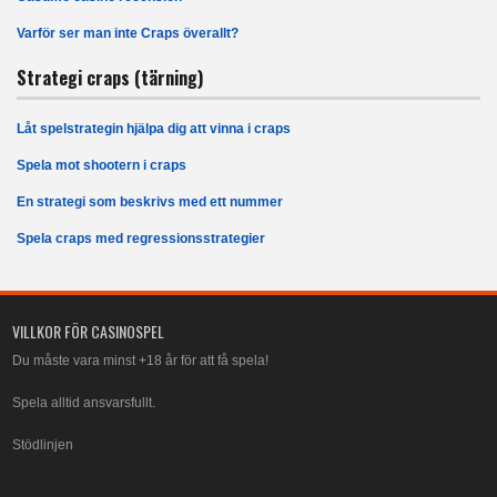
Varför ser man inte Craps överallt?
Strategi craps (tärning)
Låt spelstrategin hjälpa dig att vinna i craps
Spela mot shootern i craps
En strategi som beskrivs med ett nummer
Spela craps med regressionsstrategier
VILLKOR FÖR CASINOSPEL
Du måste vara minst +18 år för att få spela!
Spela alltid ansvarsfullt.
Stödlinjen