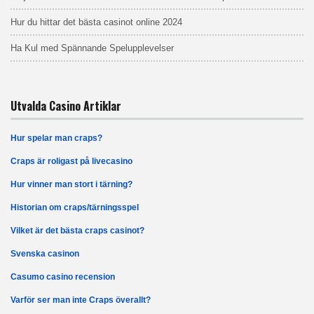
Hur du hittar det bästa casinot online 2024
Ha Kul med Spännande Spelupplevelser
Utvalda Casino Artiklar
Hur spelar man craps?
Craps är roligast på livecasino
Hur vinner man stort i tärning?
Historian om craps/tärningsspel
Vilket är det bästa craps casinot?
Svenska casinon
Casumo casino recension
Varför ser man inte Craps överallt?