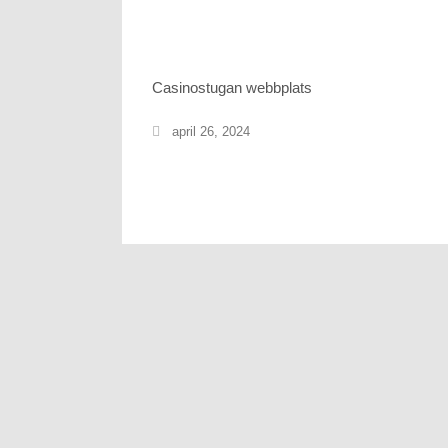
Casinostugan webbplats
april 26, 2024