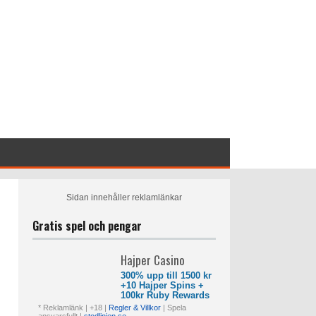
Sidan innehåller reklamlänkar
Gratis spel och pengar
Hajper Casino
300% upp till 1500 kr
+10 Hajper Spins +
100kr Ruby Rewards
* Reklamlänk | +18 |
Regler & Villkor
| Spela