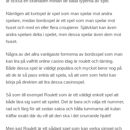
är också en skillnaden mellan de båda typerna av spel.
Nämligen att kortspel är spel som man spelar mot andra
spelare, medan bordsspel är ett spel som man spelar mot
huset och med en eller flera croupierer. Självklart kan även
andra spelare delta i spelet, men dessa spelar även dem mot
huset.
Några av det allra vanligaste formerna av bordsspel som man
kan lira på valfritt online casino idag är roulett och tärning.
Både dessa spel är väldigt populära och mycket beror nog på
att de är så pass enkla att spela, så att vem som helst kan
börja på direkten att lira dessa casinospel.
Så som till exempel Roulett som är ett väldigt enkelt spel att
både lära sig samt att spelet. Det är bara och välja ett nummer,
rad och färg för att sedan satsa och hålla tummarna att kulan
träffar exakt där du vill att den ska i det snurrande hjulet!
Men just Roulett är ett sådant spel som kan verka simpel och