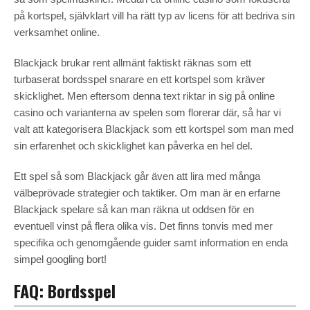
på kortspel, självklart vill ha rätt typ av licens för att bedriva sin
verksamhet online.
Blackjack brukar rent allmänt faktiskt räknas som ett
turbaserat bordsspel snarare en ett kortspel som kräver
skicklighet. Men eftersom denna text riktar in sig på online
casino och varianterna av spelen som florerar där, så har vi
valt att kategorisera Blackjack som ett kortspel som man med
sin erfarenhet och skicklighet kan påverka en hel del.
Ett spel så som Blackjack går även att lira med många
välbeprövade strategier och taktiker. Om man är en erfarne
Blackjack spelare så kan man räkna ut oddsen för en
eventuell vinst på flera olika vis. Det finns tonvis med mer
specifika och genomgående guider samt information en enda
simpel googling bort!
FAQ: Bordsspel