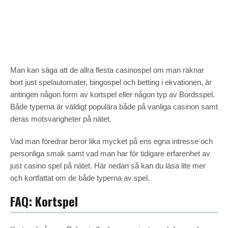
Man kan säga att de allra flesta casinospel om man räknar
bort just spelautomater, bingospel och betting i ekvationen, är
antingen någon form av kortspel eller någon typ av Bordsspel.
Både typerna är väldigt populära både på vanliga casinon samt
deras motsvarigheter på nätet.
Vad man föredrar beror lika mycket på ens egna intresse och
personliga smak samt vad man har för tidigare erfarenhet av
just casino spel på nätet. Här nedan så kan du läsa lite mer
och kortfattat om de både typerna av spel.
FAQ: Kortspel